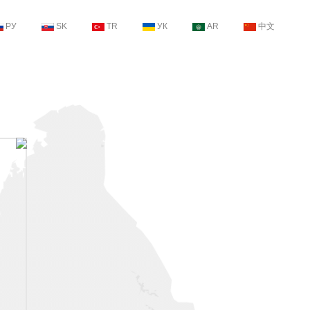
РУ
SK
TR
УК
AR
中文