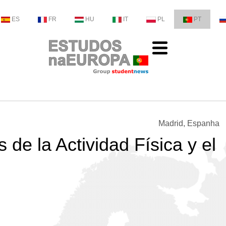
ES
FR
HU
IT
PL
PT
Madrid, Espanha
 de la Actividad Física y el