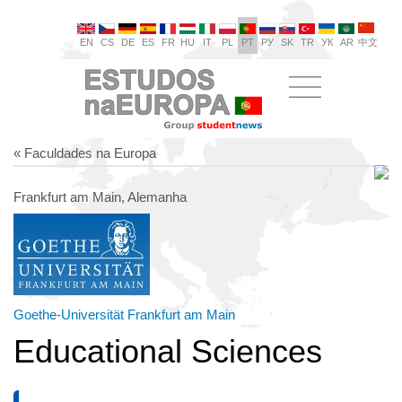
EN
CS
DE
ES
FR
HU
IT
PL
PT
РУ
SK
TR
УК
AR
中文
« Faculdades na Europa
Frankfurt am Main, Alemanha
Goethe-Universität Frankfurt am Main
Educational Sciences