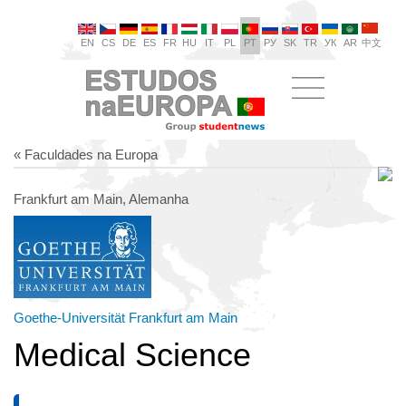
EN
CS
DE
ES
FR
HU
IT
PL
PT
РУ
SK
TR
УК
AR
中文
« Faculdades na Europa
Frankfurt am Main, Alemanha
Goethe-Universität Frankfurt am Main
Medical Science