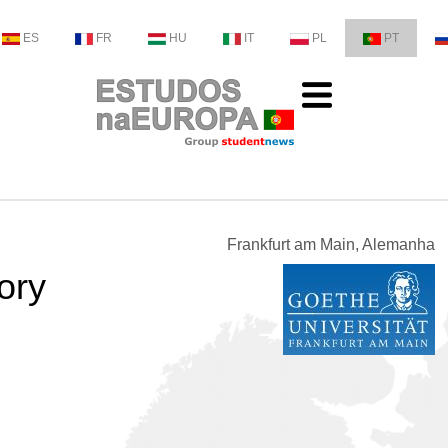
ES
FR
HU
IT
PL
PT
Frankfurt am Main, Alemanha
ory