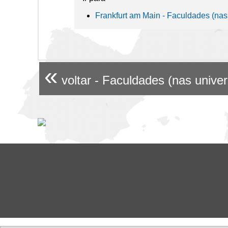
Frankfurt am Main - Faculdades (nas
«
voltar - Faculdades (nas unive