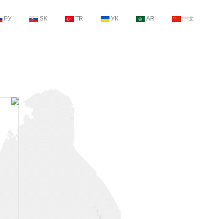
РУ
SK
TR
УК
AR
中文