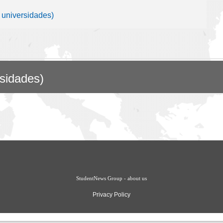
 universidades)
rsidades)
StudentNews Group - about us
Privacy Policy