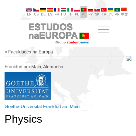
EN
CS
DE
ES
FR
HU
IT
PL
PT
РУ
SK
TR
УК
AR
中文
« Faculdades na Europa
Frankfurt am Main, Alemanha
Goethe-Universität Frankfurt am Main
Physics