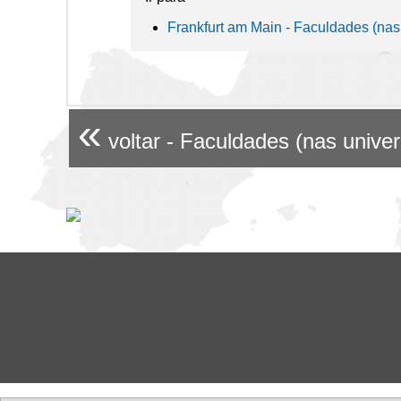
Frankfurt am Main - Faculdades (nas
«
voltar - Faculdades (nas unive