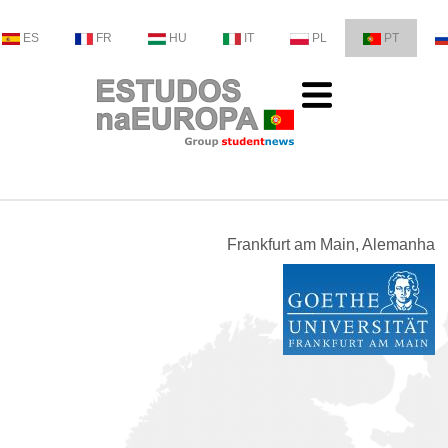
ES
FR
HU
IT
PL
PT
Frankfurt am Main, Alemanha