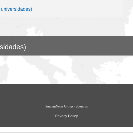
 universidades)
rsidades)
StudentNews Group - about us
Privacy Policy