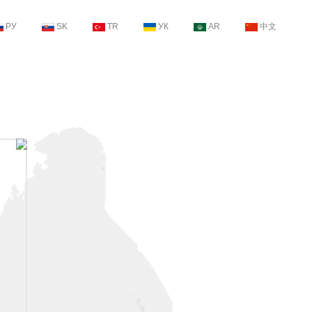
РУ
SK
TR
УК
AR
中文