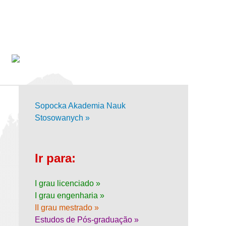
Sopocka Akademia Nauk
Stosowanych »
Ir para:
I grau licenciado »
I grau engenharia »
II grau mestrado »
Estudos de Pós-graduação »