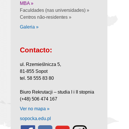
MBA »
Faculdades (nas universidades) »
Centros não-residentes »
Galeria »
Contacto:
ul. Rzemieślnicza 5,
81-855 Sopot
tel. 58 555 83 80
Biuro Rekrutacji – studia I i II stopnia
(+48) 506 474 167
Ver no mapa »
sopocka.edu.pl