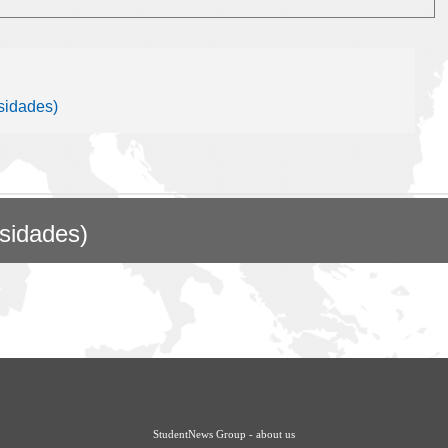
sidades)
rsidades)
StudentNews Group - about us