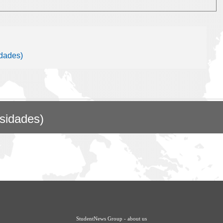
dades)
rsidades)
StudentNews Group - about us