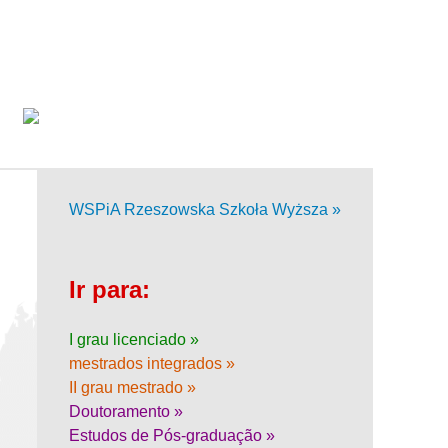
WSPiA Rzeszowska Szkoła Wyższa »
Ir para:
I grau licenciado »
mestrados integrados »
II grau mestrado »
Doutoramento »
Estudos de Pós-graduação »