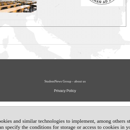
StudentNews Group - about us
Privacy Policy
okies and similar technologies to implement, among others sta
an specify the conditions for storage or access to cookies in 