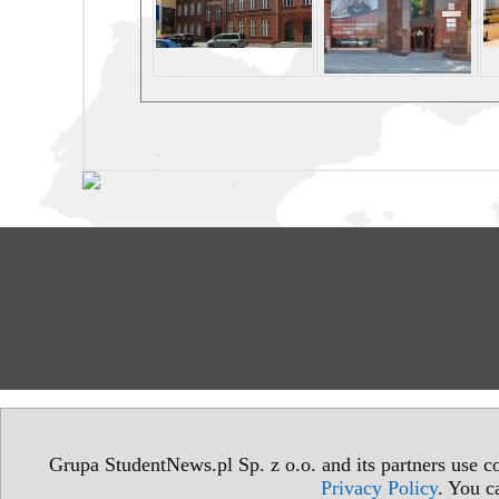
Grupa StudentNews.pl Sp. z o.o. and its partners use co
Privacy Policy
. You c